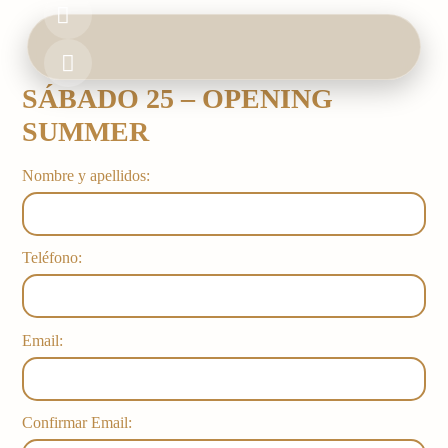
Ir
al
contenido
SÁBADO 25 – OPENING
HOME
SUMMER
BOOK & EVENTS
Nombre y apellidos:
FOOD & DRINK
Teléfono:
GALLERY
Email:
Confirmar Email: