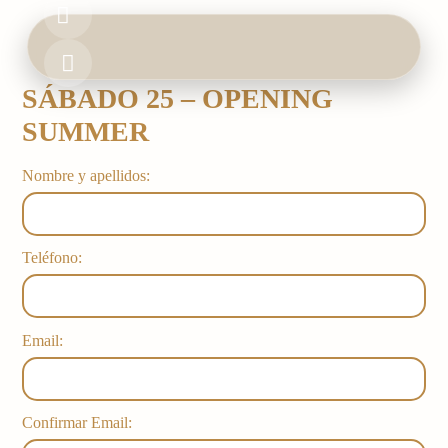
Ir
al
contenido
SÁBADO 25 – OPENING
HOME
SUMMER
BOOK & EVENTS
Nombre y apellidos:
FOOD & DRINK
Teléfono:
GALLERY
Email:
Confirmar Email: