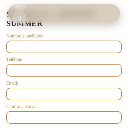
Ir
al
SÁBADO 25 – OPENING
contenido
SUMMER
HOME
Nombre y apellidos:
BOOK & EVENTS
FOOD & DRINK
Teléfono:
GALLERY
Email:
Confirmar Email: