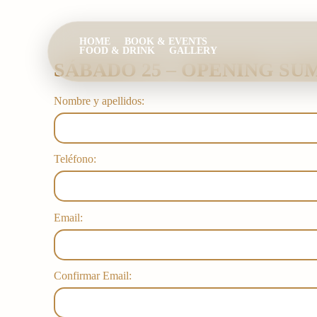
Ir
al
contenido
HOME
BOOK & EVENTS
FOOD & DRINK
GALLERY
BOOK
SÁBADO 25 – OPENING S
Nombre y apellidos:
Teléfono:
Email:
Confirmar Email: