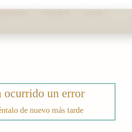
OK & EVENTS
FOOD & DRINK
GALLERY
 & EVENTS
FOOD & DRINK
 ocurrido un error
éntalo de nuevo más tarde